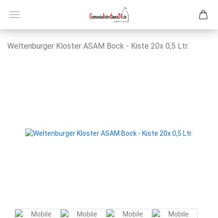
Wel­ten­bur­ger Klos­ter ASAM Bock - Kiste 20x 0,5 Ltr.