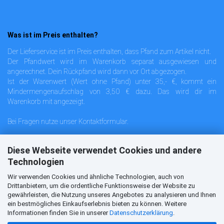
Was ist im Preis enthalten?
Der Lieferservice ist im Preis enthalten, dass Pfand zum Artikel nicht.
Der Pfandwert wird im Warenkorb separat ausgewiesen und
angerechnet. Dein Rückpfand wird dann vor Ort abgezogen.
Ist der Warenwert (Wert ohne Pfand) unter 35,- €, kommt ein
Mindermengenaufschlag von 3,50 € dazu. Das wird dir im
Warenkorb mit angezeigt.
Bei Fragen nutze unser
Kontaktformular
.
Diese Webseite verwendet Cookies und andere
Technologien
Informationen
Wir verwenden Cookies und ähnliche Technologien, auch von
>>
Info für Neukunden
Drittanbietern, um die ordentliche Funktionsweise der Website zu
gewährleisten, die Nutzung unseres Angebotes zu analysieren und Ihnen
>>
Info über unser Liefergebiet
ein bestmögliches Einkaufserlebnis bieten zu können. Weitere
Informationen finden Sie in unserer
Datenschutzerklärung
.
>>
Info über uns