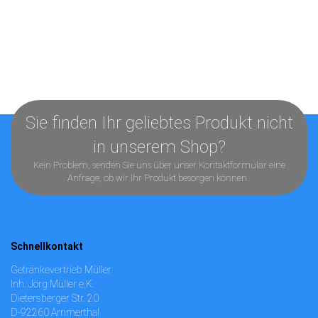
Sie finden Ihr geliebtes Produkt nicht
in unserem Shop?
Kein Problem, senden Sie uns über unser
Kontaktformular
eine
Anfrage, ob wir Ihr Produkt besorgen können.
Schnellkontakt
Getränkevertrieb Müller
Inh. Jörg Müller e.K.
Dietersberger Str. 20
D-92260 Ammerthal