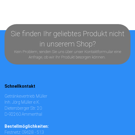
Sie finden Ihr geliebtes Produkt nicht
in unserem Shop?
Kein Problem, senden Sie uns über unser
Kontaktformular
eine
Anfrage, ob wir Ihr Produkt besorgen können.
Schnellkontakt
Getränkevertrieb Müller
Inh. Jörg Müller e.K.
Dietersberger Str. 20
D-92260 Ammerthal
Bestellmöglichkeiten:
Festnetz: 09628 - 513