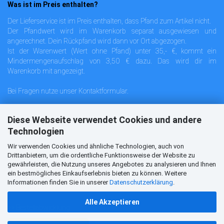
Was ist im Preis enthalten?
Der Lieferservice ist im Preis enthalten, dass Pfand zum Artikel nicht.
Der Pfandwert wird im Warenkorb separat ausgewiesen und
angerechnet. Dein Rückpfand wird dann vor Ort abgezogen.
Ist der Warenwert (Wert ohne Pfand) unter 35,- €, kommt ein
Mindermengenaufschlag von 3,50 € dazu. Das wird dir im
Warenkorb mit angezeigt.
Bei Fragen nutze unser
Kontaktformular
.
Diese Webseite verwendet Cookies und andere
Technologien
Informationen
Wir verwenden Cookies und ähnliche Technologien, auch von
>>
Info für Neukunden
Drittanbietern, um die ordentliche Funktionsweise der Website zu
gewährleisten, die Nutzung unseres Angebotes zu analysieren und Ihnen
>>
Info über unser Liefergebiet
ein bestmögliches Einkaufserlebnis bieten zu können. Weitere
Informationen finden Sie in unserer
Datenschutzerklärung
.
>>
Info über uns
Alle Akzeptieren
>>
Bestellabwicklung