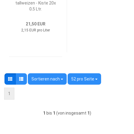
tall­wei­zen - Kiste 20x
0,5 Ltr.
21,50 EUR
2,15 EUR pro Liter
Sortieren nach
Sortieren nach
52 pro Seite
pro Seite
1
1
bis
1
(von insgesamt
1
)