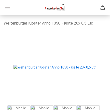
Wel­ten­bur­ger Klos­ter Anno 1050 - Kiste 20x 0,5 Ltr.