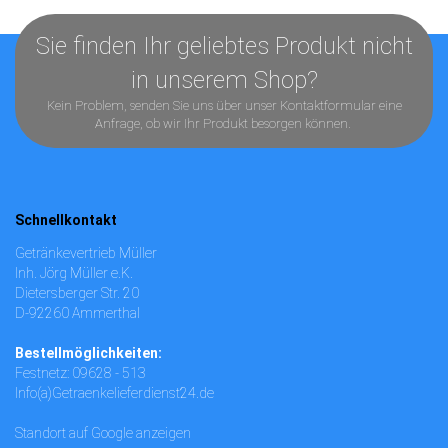
Sie finden Ihr geliebtes Produkt nicht
in unserem Shop?
Kein Problem, senden Sie uns über unser
Kontaktformular
eine
Anfrage, ob wir Ihr Produkt besorgen können.
Schnellkontakt
Getränkevertrieb Müller
Inh. Jörg Müller e.K.
Dietersberger Str. 20
D-92260 Ammerthal
Bestellmöglichkeiten:
Festnetz: 09628 - 513
Info(a)Getraenkelieferdienst24.de
Standort auf Google anzeigen