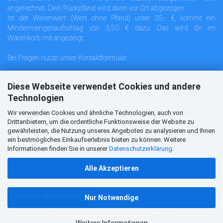
angerechnet. Dein Rückpfand wird dann vor Ort abgezogen.
Ist der Warenwert (Wert ohne Pfand) unter 35,- €, kommt ein
Mindermengenaufschlag von 3,50 € dazu. Das wird dir im
Warenkorb mit angezeigt.
Bei Fragen nutze unser
Kontaktformular
.
Diese Webseite verwendet Cookies und andere
Technologien
Informationen
Wir verwenden Cookies und ähnliche Technologien, auch von
>>
Info für Neukunden
Drittanbietern, um die ordentliche Funktionsweise der Website zu
gewährleisten, die Nutzung unseres Angebotes zu analysieren und Ihnen
>>
Info über unser Liefergebiet
ein bestmögliches Einkaufserlebnis bieten zu können. Weitere
Informationen finden Sie in unserer
Datenschutzerklärung
.
>>
Info über uns
Alle Akzeptieren
>>
Bestellabwicklung
Vertrag widerrufen
Nur Notwendige
Webshop erstellen
mit Gambio.de © 2026