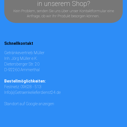
in unserem Shop?
Kein Problem, senden Sie uns über unser
Kontaktformular
eine
Anfrage, ob wir Ihr Produkt besorgen können.
Schnellkontakt
Getränkevertrieb Müller
Inh. Jörg Müller e.K.
Dietersberger Str. 20
D-92260 Ammerthal
Bestellmöglichkeiten:
Festnetz: 09628 - 513
Info(a)Getraenkelieferdienst24.de
Standort auf Google anzeigen