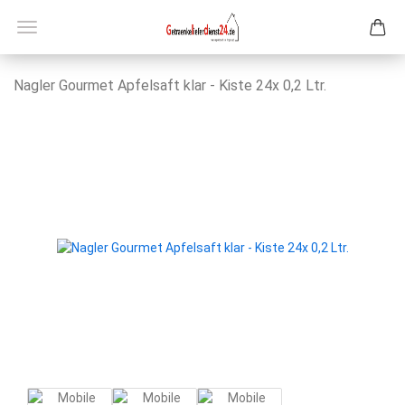
Nag­ler Gour­met Ap­fel­saft klar - Kiste 24x 0,2 Ltr.