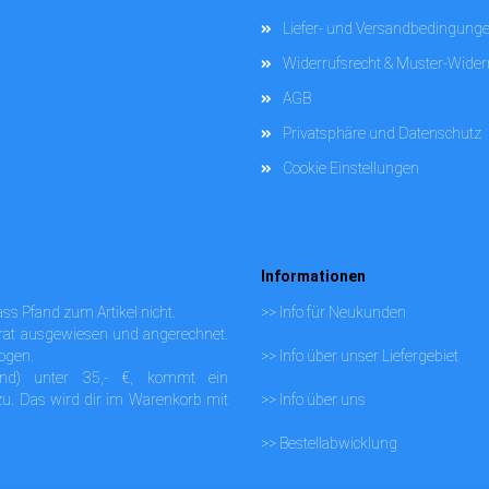
Liefer- und Versandbedingung
Widerrufsrecht & Muster-Wider
AGB
Privatsphäre und Datenschutz
Cookie Einstellungen
Informationen
dass Pfand zum Artikel nicht.
>>
Info für Neukunden
rat ausgewiesen und angerechnet.
ogen.
>>
Info über unser Liefergebiet
and) unter 35,- €, kommt ein
u. Das wird dir im Warenkorb mit
>>
Info über uns
>>
Bestellabwicklung