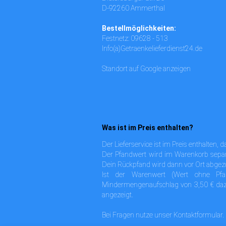
D-92260 Ammerthal
Bestellmöglichkeiten:
Festnetz: 09628 - 513
Info(a)Getraenkelieferdienst24.de
Standort auf Google anzeigen
Was ist im Preis enthalten?
Der Lieferservice ist im Preis enthalten, 
Der Pfandwert wird im Warenkorb sepa
Dein Rückpfand wird dann vor Ort abgez
Ist der Warenwert (Wert ohne Pf
Mindermengenaufschlag von 3,50 € daz
angezeigt.
Bei Fragen nutze unser
Kontaktformular
.