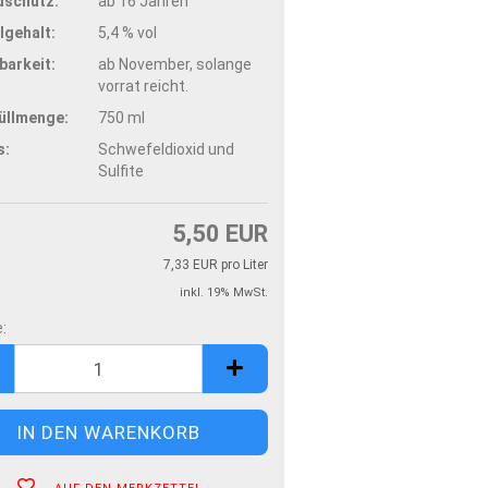
schutz:
ab 16 Jahren
lgehalt:
5,4 % vol
barkeit:
ab November, solange
vorrat reicht.
üllmenge:
750 ml
s:
Schwefeldioxid und
Sulfite
5,50 EUR
7,33 EUR pro Liter
inkl. 19% MwSt.
:
e