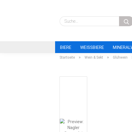
BIERE
WEISSBIERE
MINERAL
»
»
Startseite
Wein & Sekt
Glühwein
TAGUNGSGETRÄNKE
BIOPRODU