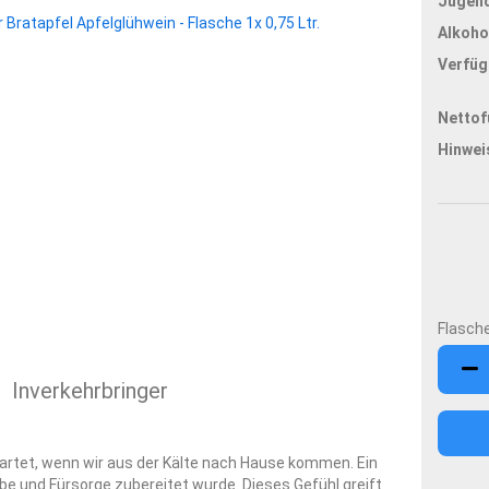
Jugend
Alkoho
Verfüg
Nettof
Hinwei
Flasche
Flasch
Inverkehrbringer
wartet, wenn wir aus der Kälte nach Hause kommen. Ein
e und Fürsorge zubereitet wurde. Dieses Gefühl greift