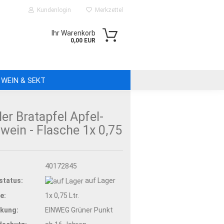
Kundenlogin
Merkzettel
Ihr Warenkorb
0,00 EUR
WEIN & SEKT
FERGEBIET
INFO FÜR NEUKUNDEN
er Brat­ap­fel Ap­fel­
­wein - Fla­sche 1x 0,75
:
40172845
status:
auf Lager
e:
1x 0,75 Ltr.
kung:
EINWEG Grüner Punkt