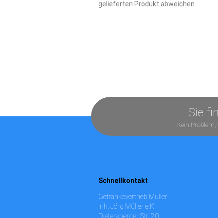
gelieferten Produkt abweichen.
Sie f
Kein Problem, 
Schnellkontakt
Getränkevertrieb Müller
Inh. Jörg Müller e.K.
Dietersberger Str. 20