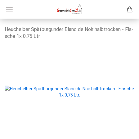
Heu­chel­ber Spät­bur­gun­der Blanc de Noir halb­tro­cken - Fla­
sche 1x 0,75 Ltr.