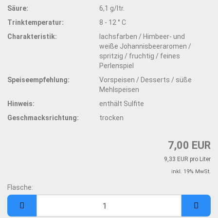
Säure:
6,1 g/ltr.
Trinktemperatur:
8 - 12 ° C
Charakteristik:
lachsfarben / Himbeer- und
weiße Johannisbeeraromen /
spritzig / fruchtig / feines
Perlenspiel
Speiseempfehlung:
Vorspeisen / Desserts / süße
Mehlspeisen
Hinweis:
enthält Sulfite
Geschmacksrichtung:
trocken
7,00 EUR
9,33 EUR pro Liter
inkl. 19% MwSt.
Flasche:
Flasche