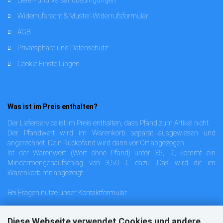
Liefer- und Versandbedingungen
Widerrufsrecht & Muster-Widerrufsformular
AGB
Privatsphäre und Datenschutz
Cookie Einstellungen
Was ist im Preis enthalten?
Der Lieferservice ist im Preis enthalten, dass Pfand zum Artikel nicht.
Der Pfandwert wird im Warenkorb separat ausgewiesen und
angerechnet. Dein Rückpfand wird dann vor Ort abgezogen.
Ist der Warenwert (Wert ohne Pfand) unter 35,- €, kommt ein
Mindermengenaufschlag von 3,50 € dazu. Das wird dir im
Warenkorb mit angezeigt.
Bei Fragen nutze unser
Kontaktformular
.
Diese Webseite verwendet Cookies und andere