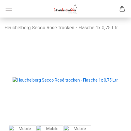
Heu­chel­berg Secco Rosé tro­cken - Fla­sche 1x 0,75 Ltr.